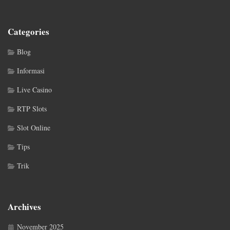
Categories
Blog
Informasi
Live Casino
RTP Slots
Slot Online
Tips
Trik
Archives
November 2025