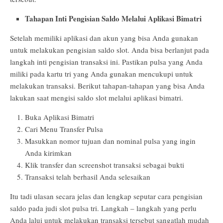
Tahapan Inti Pengisian Saldo Melalui Aplikasi Bimatri
Setelah memiliki aplikasi dan akun yang bisa Anda gunakan
untuk melakukan pengisian saldo slot. Anda bisa berlanjut pada
langkah inti pengisian transaksi ini. Pastikan pulsa yang Anda
miliki pada kartu tri yang Anda gunakan mencukupi untuk
melakukan transaksi. Berikut tahapan-tahapan yang bisa Anda
lakukan saat mengisi saldo slot melalui aplikasi bimatri.
Buka Aplikasi Bimatri
Cari Menu Transfer Pulsa
Masukkan nomor tujuan dan nominal pulsa yang ingin
Anda kirimkan
Klik transfer dan screenshot transaksi sebagai bukti
Transaksi telah berhasil Anda selesaikan
Itu tadi ulasan secara jelas dan lengkap seputar cara pengisian
saldo pada judi slot pulsa tri. Langkah – langkah yang perlu
Anda lalui untuk melakukan transaksi tersebut sangatlah mudah