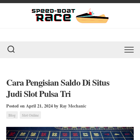
Skip
to
content
Cara Pengisian Saldo Di Situs
Judi Slot Pulsa Tri
Posted on April 21, 2024
by
Ray Mechanic
Blog
Slot Online