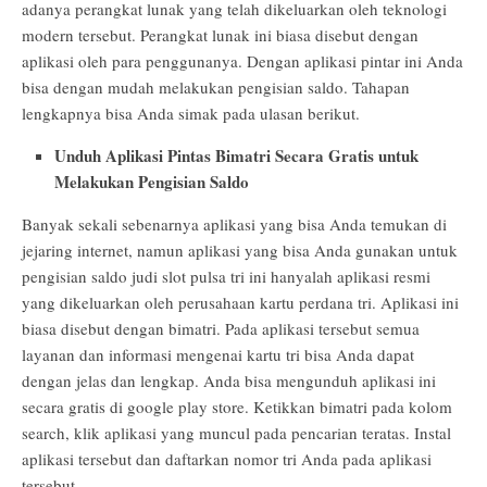
adanya perangkat lunak yang telah dikeluarkan oleh teknologi
modern tersebut. Perangkat lunak ini biasa disebut dengan
aplikasi oleh para penggunanya. Dengan aplikasi pintar ini Anda
bisa dengan mudah melakukan pengisian saldo. Tahapan
lengkapnya bisa Anda simak pada ulasan berikut.
Unduh Aplikasi Pintas Bimatri Secara Gratis untuk
Melakukan Pengisian Saldo
Banyak sekali sebenarnya aplikasi yang bisa Anda temukan di
jejaring internet, namun aplikasi yang bisa Anda gunakan untuk
pengisian saldo judi slot pulsa tri ini hanyalah aplikasi resmi
yang dikeluarkan oleh perusahaan kartu perdana tri. Aplikasi ini
biasa disebut dengan bimatri. Pada aplikasi tersebut semua
layanan dan informasi mengenai kartu tri bisa Anda dapat
dengan jelas dan lengkap. Anda bisa mengunduh aplikasi ini
secara gratis di google play store. Ketikkan bimatri pada kolom
search, klik aplikasi yang muncul pada pencarian teratas. Instal
aplikasi tersebut dan daftarkan nomor tri Anda pada aplikasi
tersebut.