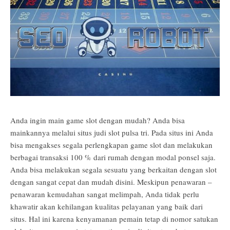
Anda ingin main game slot dengan mudah? Anda bisa
mainkannya melalui situs judi slot pulsa tri. Pada situs ini Anda
bisa mengakses segala perlengkapan game slot dan melakukan
berbagai transaksi 100 % dari rumah dengan modal ponsel saja.
Anda bisa melakukan segala sesuatu yang berkaitan dengan slot
dengan sangat cepat dan mudah disini. Meskipun penawaran –
penawaran kemudahan sangat melimpah, Anda tidak perlu
khawatir akan kehilangan kualitas pelayanan yang baik dari
situs. Hal ini karena kenyamanan pemain tetap di nomor satukan