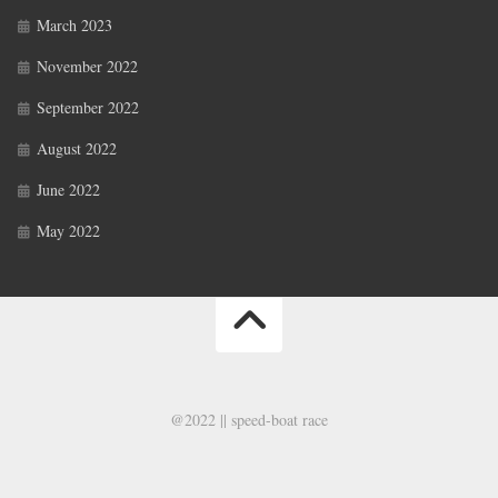
March 2023
November 2022
September 2022
August 2022
June 2022
May 2022
@2022 || speed-boat race