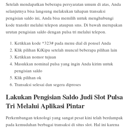
Setelah mendapatkan beberapa persyaratan umum di atas, Anda
selanjutnya bisa langsung melakukan tahapan transaksi
pengisian saldo ini, Anda bisa memilih untuk menghubungi
kode transfer melalui telepon ataupun sms. Di bawah merupakan
urutan pengisian saldo dengan pulsa tri melalui telepon.
Ketikkan kode *323# pada menu dial di ponsel Anda
Klik pilihan KiKipu setelah muncul beberapa pilihan lain
Ketikkan nomor tujuan
Masukkan nominal pulsa yang ingin Anda kirim untuk
pengisian saldo
Klik pilihan ok
Transaksi selesai dan segera diproses
Lakukan Pengisian Saldo Judi Slot Pulsa
Tri Melalui Aplikasi Pintar
Perkembangan teknologi yang sangat pesat kini telah berdampak
pada kemudahan berbagai transaksi di situs slot. Hal ini karena