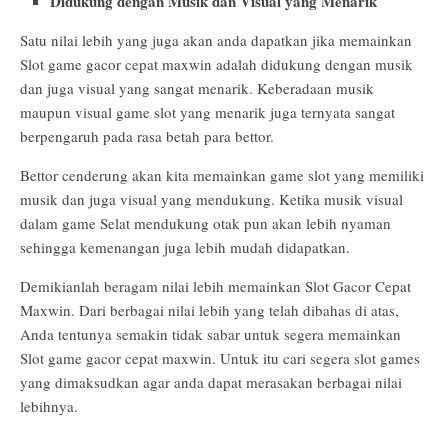
Didukung dengan Musik dan Visual yang Menarik
Satu nilai lebih yang juga akan anda dapatkan jika memainkan
Slot game gacor cepat maxwin adalah didukung dengan musik
dan juga visual yang sangat menarik. Keberadaan musik
maupun visual game slot yang menarik juga ternyata sangat
berpengaruh pada rasa betah para bettor.
Bettor cenderung akan kita memainkan game slot yang memiliki
musik dan juga visual yang mendukung. Ketika musik visual
dalam game Selat mendukung otak pun akan lebih nyaman
sehingga kemenangan juga lebih mudah didapatkan.
Demikianlah beragam nilai lebih memainkan Slot Gacor Cepat
Maxwin. Dari berbagai nilai lebih yang telah dibahas di atas,
Anda tentunya semakin tidak sabar untuk segera memainkan
Slot game gacor cepat maxwin. Untuk itu cari segera slot games
yang dimaksudkan agar anda dapat merasakan berbagai nilai
lebihnya.