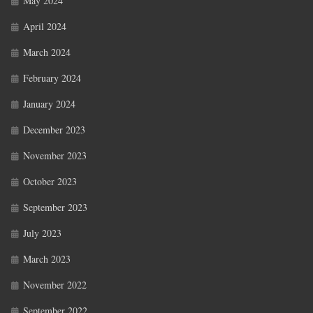
May 2024
April 2024
March 2024
February 2024
January 2024
December 2023
November 2023
October 2023
September 2023
July 2023
March 2023
November 2022
September 2022