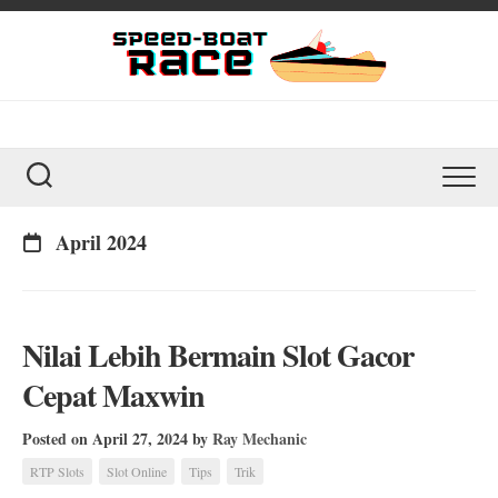
Skip
to
content
April 2024
Nilai Lebih Bermain Slot Gacor
Cepat Maxwin
Posted on April 27, 2024
by
Ray Mechanic
RTP Slots
Slot Online
Tips
Trik