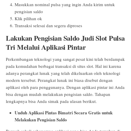
Masukkan nominal pulsa yang ingin Anda kirim untuk
pengisian saldo
Klik pilihan ok
Transaksi selesai dan segera diproses
Lakukan Pengisian Saldo Judi Slot Pulsa
Tri Melalui Aplikasi Pintar
Perkembangan teknologi yang sangat pesat kini telah berdampak
pada kemudahan berbagai transaksi di situs slot. Hal ini karena
adanya perangkat lunak yang telah dikeluarkan oleh teknologi
modern tersebut. Perangkat lunak ini biasa disebut dengan
aplikasi oleh para penggunanya. Dengan aplikasi pintar ini Anda
bisa dengan mudah melakukan pengisian saldo. Tahapan
lengkapnya bisa Anda simak pada ulasan berikut.
Unduh Aplikasi Pintas Bimatri Secara Gratis untuk
Melakukan Pengisian Saldo