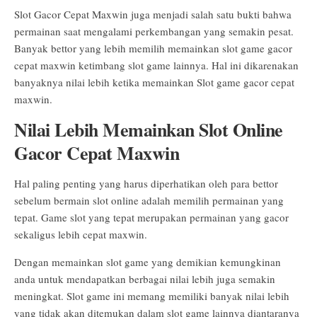
Slot Gacor Cepat Maxwin juga menjadi salah satu bukti bahwa
permainan saat mengalami perkembangan yang semakin pesat.
Banyak bettor yang lebih memilih memainkan slot game gacor
cepat maxwin ketimbang slot game lainnya. Hal ini dikarenakan
banyaknya nilai lebih ketika memainkan Slot game gacor cepat
maxwin.
Nilai Lebih Memainkan Slot Online
Gacor Cepat Maxwin
Hal paling penting yang harus diperhatikan oleh para bettor
sebelum bermain slot online adalah memilih permainan yang
tepat. Game slot yang tepat merupakan permainan yang gacor
sekaligus lebih cepat maxwin.
Dengan memainkan slot game yang demikian kemungkinan
anda untuk mendapatkan berbagai nilai lebih juga semakin
meningkat. Slot game ini memang memiliki banyak nilai lebih
yang tidak akan ditemukan dalam slot game lainnya diantaranya