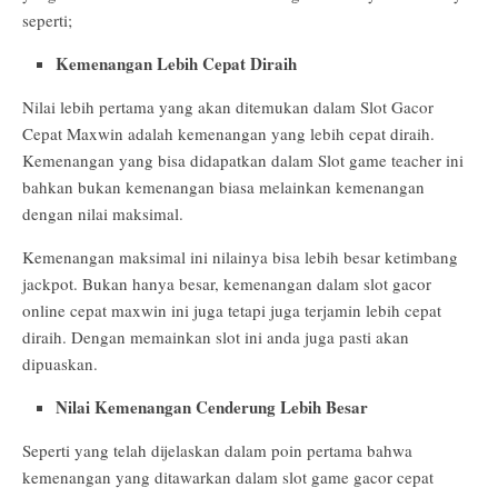
seperti;
Kemenangan Lebih Cepat Diraih
Nilai lebih pertama yang akan ditemukan dalam Slot Gacor
Cepat Maxwin adalah kemenangan yang lebih cepat diraih.
Kemenangan yang bisa didapatkan dalam Slot game teacher ini
bahkan bukan kemenangan biasa melainkan kemenangan
dengan nilai maksimal.
Kemenangan maksimal ini nilainya bisa lebih besar ketimbang
jackpot. Bukan hanya besar, kemenangan dalam slot gacor
online cepat maxwin ini juga tetapi juga terjamin lebih cepat
diraih. Dengan memainkan slot ini anda juga pasti akan
dipuaskan.
Nilai Kemenangan Cenderung Lebih Besar
Seperti yang telah dijelaskan dalam poin pertama bahwa
kemenangan yang ditawarkan dalam slot game gacor cepat