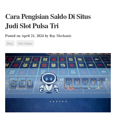
Cara Pengisian Saldo Di Situs
Judi Slot Pulsa Tri
Posted on April 21, 2024
by
Ray Mechanic
Blog
Slot Online