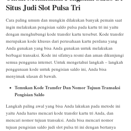
Situs Judi Slot Pulsa Tri
Cara paling umum dan mungkin dilakukan banyak pemain saat
ingin melakukan pengisian saldo pulsa pada kartu tri ini yaitu
dengan menghubungi kode transfer kartu tersebut. Kode transfer
merupakan kode khusus dari perusahaan kartu perdana yang
Anda gunakan yang bisa Anda gunakan untuk melakukan
berbagai transaksi. Kode ini sifatnya resmi dan aman dikunjungi
semua pengguna internet. Untuk mengetahui langkah – langkah
penggunaan kode untuk pengisian saldo ini, Anda bisa
menyimak ulasan di bawah.
Temukan Kode Transfer Dan Nomor Tujuan Transaksi
Pengisian Saldo
Langkah paling awal yang bisa Anda lakukan pada metode ini
yaitu Anda harus mencari kode transfer kartu tri Anda, dan
mencari nomor tujuan transaksi. Anda bisa mencari nomor
tujuan pengisian saldo judi slot pulsa tri ini dengan bertanya