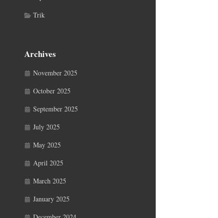
Trik
Archives
November 2025
October 2025
September 2025
July 2025
May 2025
April 2025
March 2025
January 2025
December 2024