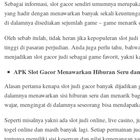
Sebagai informasi, slot gacor sendiri umumnya merupak
yang hadir dengan menawarkan banyak sekali keuntunga
di dalamnya disediakan sejumlah game – game menarik d
Oleh sebab itulah, tidak heran jika kepopuleran slot jud
tinggi di pasaran perjudian. Anda juga perlu tahu, bah
menjadikan slot gacor judi sebagai game favorit, yakni k
APK Slot Gacor Menawarkan Hiburan Seru da
Alasan pertama kenapa slot judi gacor banyak dijadikan
dalamnya menawarkan sisi hiburan seru dan menarik bagi
wajar, mengingat di dalamnya seseorang bisa mendapatk
Seperti misalnya yakni ada slot judi online, live casino,
togel online dan masih banyak lagi. Setiap permainan jud
tentunya memiliki sisi keseruan dan nilai kemenangan y