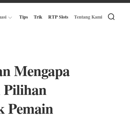
asi
Tips
Trik
RTP Slots
Tentang Kami
ine
e
ino
san Mengapa
rtsbook
el
 Pilihan
er
hing
k Pemain
mes