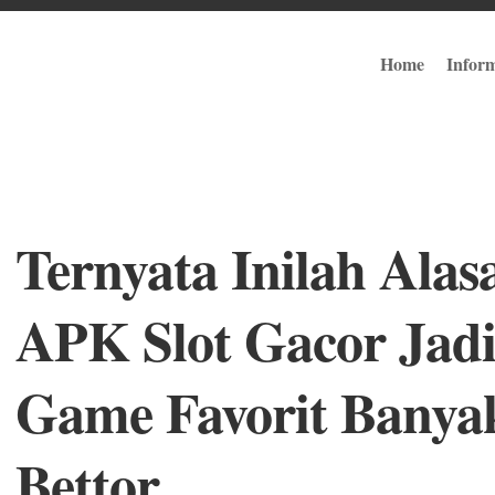
Home
Inform
Slot
Onl
Liv
Cas
Ternyata Inilah Ala
Spo
Tog
APK Slot Gacor Jadi
Pok
Fis
Game Favorit Banya
Ga
Bettor