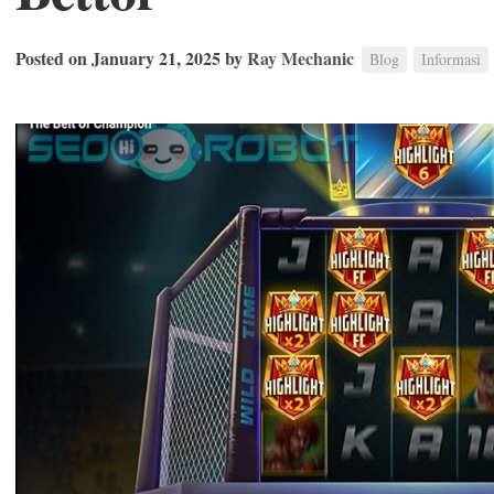
Posted on January 21, 2025
by
Ray Mechanic
Blog
Informasi