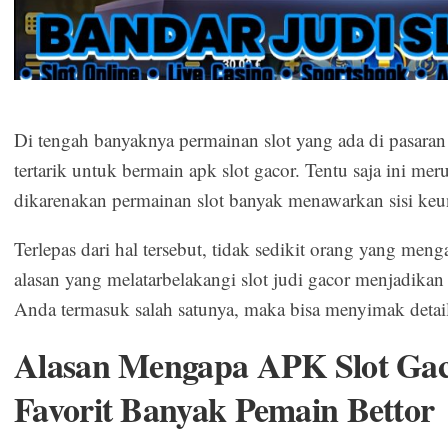
Di tengah banyaknya permainan slot yang ada di pasaran 
tertarik untuk bermain apk slot gacor. Tentu saja ini mer
dikarenakan permainan slot banyak menawarkan sisi keu
Terlepas dari hal tersebut, tidak sedikit orang yang me
alasan yang melatarbelakangi slot judi gacor menjadikan 
Anda termasuk salah satunya, maka bisa menyimak detail 
Alasan Mengapa APK Slot Gac
Favorit Banyak Pemain Bettor