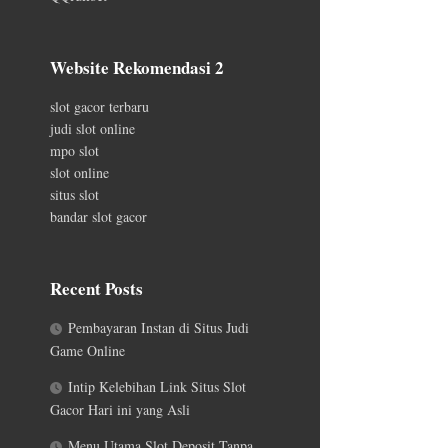
Website Rekomendasi 2
slot gacor terbaru
judi slot online
mpo slot
slot online
situs slot
bandar slot gacor
Recent Posts
Pembayaran Instan di Situs Judi
Game Online
Intip Kelebihan Link Situs Slot
Gacor Hari ini yang Asli
Menu Utama Slot Deposit Tanpa