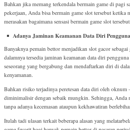
Bahkan jika memang terkendala bermain game di pagi sa
pekerjaan, Anda bisa bermain game slot tersebut ketika 
merasakan bagaimana sensasi bermain game slot terseb
Adanya Jaminan Keamanan Data Diri Penggun
Banyaknya pemain bettor menjadikan slot gacor sebagai
dalamnya tersedia jaminan keamanan data diri pengguna 
seseorang yang bergabung dan mendaftarkan diri di d
kenyamanan.
Bahkan risiko terjadinya peretesan data diri oleh oknu
diminimalisir dengan sebaik mungkin. Sehingga, Anda na
tanpa adanya kecemasan ataupun kekhawatiran berlebiha
Itulah tadi ulasan terkait beberapa alasan yang melatar
game favorit bagi banyak pemain bettor di pasaran perjud