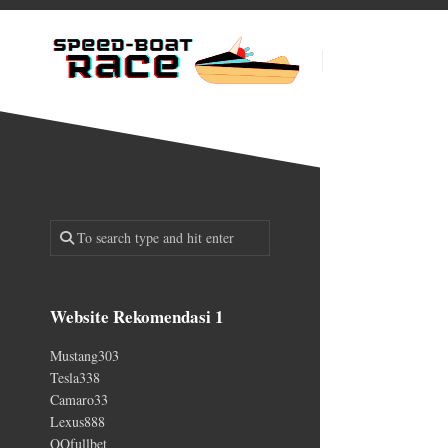
Skip
to
content
Website Rekomendasi 1
Mustang303
Tesla338
Camaro33
Lexus888
QQfullbet