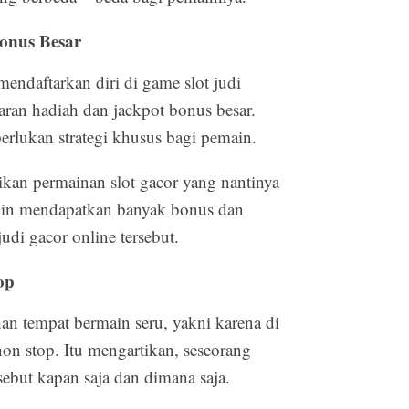
onus Besar
ndaftarkan diri di game slot judi
ran hadiah dan jackpot bonus besar.
erlukan strategi khusus bagi pemain.
ikan permainan slot gacor yang nantinya
gin mendapatkan banyak bonus dan
udi gacor online tersebut.
op
han tempat bermain seru, yakni karena di
on stop. Itu mengartikan, seseorang
but kapan saja dan dimana saja.