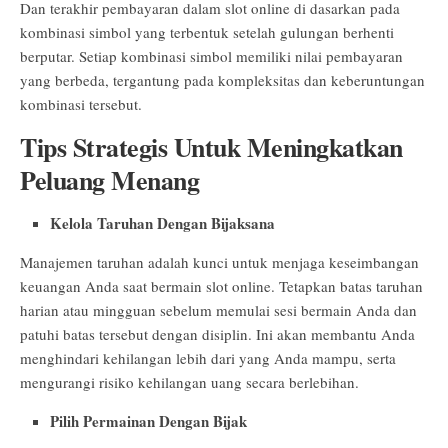
Dan terakhir pembayaran dalam slot online di dasarkan pada
kombinasi simbol yang terbentuk setelah gulungan berhenti
berputar. Setiap kombinasi simbol memiliki nilai pembayaran
yang berbeda, tergantung pada kompleksitas dan keberuntungan
kombinasi tersebut.
Tips Strategis Untuk Meningkatkan
Peluang Menang
Kelola Taruhan Dengan Bijaksana
Manajemen taruhan adalah kunci untuk menjaga keseimbangan
keuangan Anda saat bermain slot online. Tetapkan batas taruhan
harian atau mingguan sebelum memulai sesi bermain Anda dan
patuhi batas tersebut dengan disiplin. Ini akan membantu Anda
menghindari kehilangan lebih dari yang Anda mampu, serta
mengurangi risiko kehilangan uang secara berlebihan.
Pilih Permainan Dengan Bijak