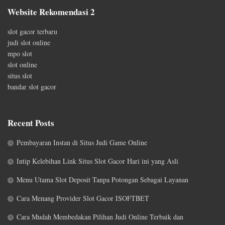
Website Rekomendasi 2
slot gacor terbaru
judi slot online
mpo slot
slot online
situs slot
bandar slot gacor
Recent Posts
Pembayaran Instan di Situs Judi Game Online
Intip Kelebihan Link Situs Slot Gacor Hari ini yang Asli
Menu Utama Slot Deposit Tanpa Potongan Sebagai Layanan
Cara Menang Provider Slot Gacor ISOFTBET
Cara Mudah Membedakan Pilihan Judi Online Terbaik dan