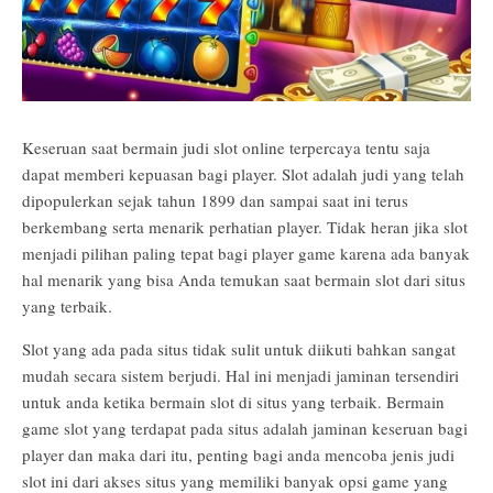
Keseruan saat bermain judi slot online terpercaya tentu saja
dapat memberi kepuasan bagi player. Slot adalah judi yang telah
dipopulerkan sejak tahun 1899 dan sampai saat ini terus
berkembang serta menarik perhatian player. Tidak heran jika slot
menjadi pilihan paling tepat bagi player game karena ada banyak
hal menarik yang bisa Anda temukan saat bermain slot dari situs
yang terbaik.
Slot yang ada pada situs tidak sulit untuk diikuti bahkan sangat
mudah secara sistem berjudi. Hal ini menjadi jaminan tersendiri
untuk anda ketika bermain slot di situs yang terbaik. Bermain
game slot yang terdapat pada situs adalah jaminan keseruan bagi
player dan maka dari itu, penting bagi anda mencoba jenis judi
slot ini dari akses situs yang memiliki banyak opsi game yang