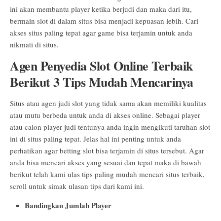
ini akan membantu player ketika berjudi dan maka dari itu,
bermain slot di dalam situs bisa menjadi kepuasan lebih. Cari
akses situs paling tepat agar game bisa terjamin untuk anda
nikmati di situs.
Agen Penyedia Slot Online Terbaik
Berikut 3 Tips Mudah Mencarinya
Situs atau agen judi slot yang tidak sama akan memiliki kualitas
atau mutu berbeda untuk anda di akses online. Sebagai player
atau calon player judi tentunya anda ingin mengikuti taruhan slot
ini di situs paling tepat. Jelas hal ini penting untuk anda
perhatikan agar betting slot bisa terjamin di situs tersebut. Agar
anda bisa mencari akses yang sesuai dan tepat maka di bawah
berikut telah kami ulas tips paling mudah mencari situs terbaik,
scroll untuk simak ulasan tips dari kami ini.
Bandingkan Jumlah Player