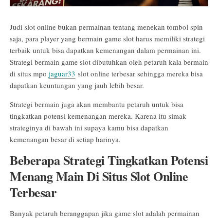
Judi slot online bukan permainan tentang menekan tombol spin
saja, para player yang bermain game slot harus memiliki strategi
terbaik untuk bisa dapatkan kemenangan dalam permainan ini.
Strategi bermain game slot dibutuhkan oleh petaruh kala bermain
di situs mpo
jaguar33
slot online terbesar sehingga mereka bisa
dapatkan keuntungan yang jauh lebih besar.
Strategi bermain juga akan membantu petaruh untuk bisa
tingkatkan potensi kemenangan mereka. Karena itu simak
strateginya di bawah ini supaya kamu bisa dapatkan
kemenangan besar di setiap harinya.
Beberapa Strategi Tingkatkan Potensi
Menang Main Di Situs Slot Online
Terbesar
Banyak petaruh beranggapan jika game slot adalah permainan