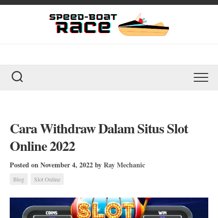
Skip
to
content
Cara Withdraw Dalam Situs Slot
Online 2022
Posted on November 4, 2022
by
Ray Mechanic
Blog
Slot Online