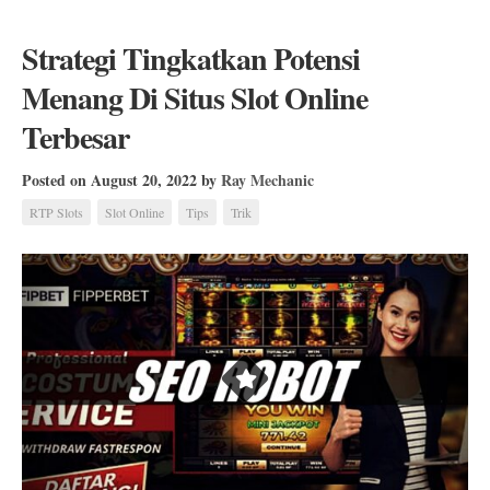
Strategi Tingkatkan Potensi
Menang Di Situs Slot Online
Terbesar
Posted on August 20, 2022
by
Ray Mechanic
RTP Slots
Slot Online
Tips
Trik