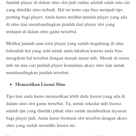
Jumlah player di dalam situs slot judi online adalah salah satu ciri
yang dimiliki situs terbaik. Hal ini tentu saja bisa menjadi tips
penting bagi player. Anda harus melihat jumlah player yang ada
di situs dan membandingkan jumlah dari player slot yang
terdapat di dalam situs game tersebut.
Melihat jumlah atau total player yang sudah tergabung di situs
bukanlah hal yang sulit untuk anda lakukan karena anda bisa
mengikuti hal tersebut dengan masuk menu info. Masuk di menu
info ini dan cari jumlah player kemudian akses situs lain untuk
membandingkan jumlah tersebut.
Memastikan Lisensi Situs
Tips lain anda harus memastikan lebih dulu lisensi yang ada di
dalam situs slot game tersebut. Ya, untuk sekedar info lisensi
adalah ijin yang dimiliki pihak situs untuk memberikan layanan
bagi player judi. Anda harus bermain slot tersebut dengan akses
situs yang sudah memiliki lisensi ini.