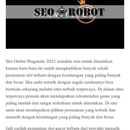
Slot Online Pragmatic 2022 semakin seru untuk dimainkan
karena baru-baru ini sudah menghadirkan banyak sekali
permainan slot terbaru dengan keuntungan yang paling banyak
dan besar. Jika anda tertarik dengan segala taruhannya bisa
bermain sekarang melalui situs terbaik terpercaya. Di dalam situs
terpercaya pemain akan mendapatkan rekomendasi game yang
paling mudah dan sangat sederhana untuk dimainkan. Di sini
anda akan mendapatkan pilihan permainan yang terbaik dan
menarik dengan keuntungan yang paling banyak dan besar.
Jadi carilah permainan slot gacor terbaru dari provider menarik