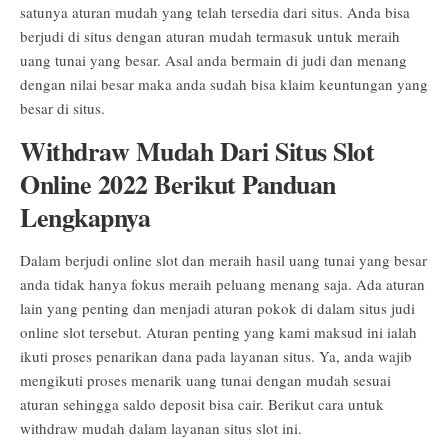
satunya aturan mudah yang telah tersedia dari situs. Anda bisa
berjudi di situs dengan aturan mudah termasuk untuk meraih
uang tunai yang besar. Asal anda bermain di judi dan menang
dengan nilai besar maka anda sudah bisa klaim keuntungan yang
besar di situs.
Withdraw Mudah Dari Situs Slot
Online 2022 Berikut Panduan
Lengkapnya
Dalam berjudi online slot dan meraih hasil uang tunai yang besar
anda tidak hanya fokus meraih peluang menang saja. Ada aturan
lain yang penting dan menjadi aturan pokok di dalam situs judi
online slot tersebut. Aturan penting yang kami maksud ini ialah
ikuti proses penarikan dana pada layanan situs. Ya, anda wajib
mengikuti proses menarik uang tunai dengan mudah sesuai
aturan sehingga saldo deposit bisa cair. Berikut cara untuk
withdraw mudah dalam layanan situs slot ini.