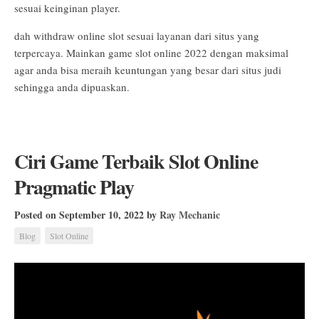
sesuai keinginan player.
dah withdraw online slot sesuai layanan dari situs yang
terpercaya. Mainkan game slot online 2022 dengan maksimal
agar anda bisa meraih keuntungan yang besar dari situs judi
sehingga anda dipuaskan.
Ciri Game Terbaik Slot Online
Pragmatic Play
Posted on September 10, 2022
by
Ray Mechanic
Blog
Slot Online