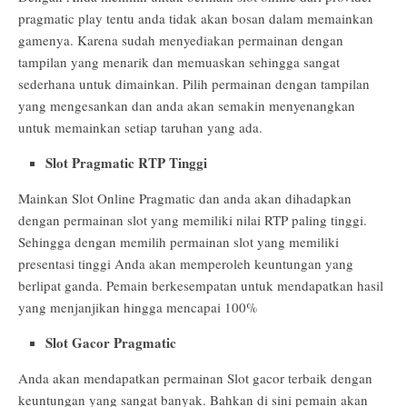
pragmatic play tentu anda tidak akan bosan dalam memainkan
gamenya. Karena sudah menyediakan permainan dengan
tampilan yang menarik dan memuaskan sehingga sangat
sederhana untuk dimainkan. Pilih permainan dengan tampilan
yang mengesankan dan anda akan semakin menyenangkan
untuk memainkan setiap taruhan yang ada.
Slot Pragmatic RTP Tinggi
Mainkan Slot Online Pragmatic dan anda akan dihadapkan
dengan permainan slot yang memiliki nilai RTP paling tinggi.
Sehingga dengan memilih permainan slot yang memiliki
presentasi tinggi Anda akan memperoleh keuntungan yang
berlipat ganda. Pemain berkesempatan untuk mendapatkan hasil
yang menjanjikan hingga mencapai 100%
Slot Gacor Pragmatic
Anda akan mendapatkan permainan Slot gacor terbaik dengan
keuntungan yang sangat banyak. Bahkan di sini pemain akan