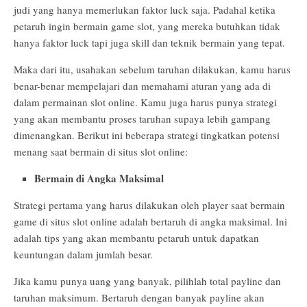
judi yang hanya memerlukan faktor luck saja. Padahal ketika
petaruh ingin bermain game slot, yang mereka butuhkan tidak
hanya faktor luck tapi juga skill dan teknik bermain yang tepat.
Maka dari itu, usahakan sebelum taruhan dilakukan, kamu harus
benar-benar mempelajari dan memahami aturan yang ada di
dalam permainan slot online. Kamu juga harus punya strategi
yang akan membantu proses taruhan supaya lebih gampang
dimenangkan. Berikut ini beberapa strategi tingkatkan potensi
menang saat bermain di situs slot online:
Bermain di Angka Maksimal
Strategi pertama yang harus dilakukan oleh player saat bermain
game di situs slot online adalah bertaruh di angka maksimal. Ini
adalah tips yang akan membantu petaruh untuk dapatkan
keuntungan dalam jumlah besar.
Jika kamu punya uang yang banyak, pilihlah total payline dan
taruhan maksimum. Bertaruh dengan banyak payline akan