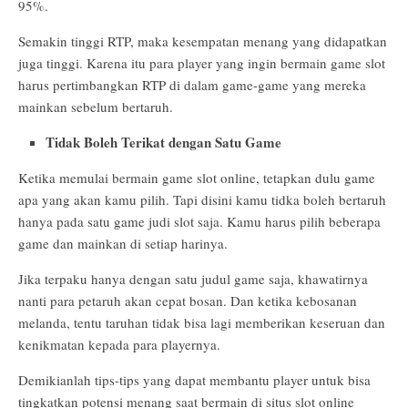
95%.
Semakin tinggi RTP, maka kesempatan menang yang didapatkan
juga tinggi. Karena itu para player yang ingin bermain game slot
harus pertimbangkan RTP di dalam game-game yang mereka
mainkan sebelum bertaruh.
Tidak Boleh Terikat dengan Satu Game
Ketika memulai bermain game slot online, tetapkan dulu game
apa yang akan kamu pilih. Tapi disini kamu tidka boleh bertaruh
hanya pada satu game judi slot saja. Kamu harus pilih beberapa
game dan mainkan di setiap harinya.
Jika terpaku hanya dengan satu judul game saja, khawatirnya
nanti para petaruh akan cepat bosan. Dan ketika kebosanan
melanda, tentu taruhan tidak bisa lagi memberikan keseruan dan
kenikmatan kepada para playernya.
Demikianlah tips-tips yang dapat membantu player untuk bisa
tingkatkan potensi menang saat bermain di situs slot online