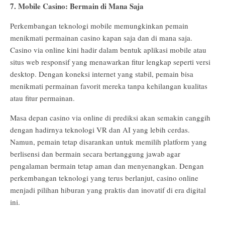
7. Mobile Casino: Bermain di Mana Saja
Perkembangan teknologi mobile memungkinkan pemain
menikmati permainan casino kapan saja dan di mana saja.
Casino via online kini hadir dalam bentuk aplikasi mobile atau
situs web responsif yang menawarkan fitur lengkap seperti versi
desktop. Dengan koneksi internet yang stabil, pemain bisa
menikmati permainan favorit mereka tanpa kehilangan kualitas
atau fitur permainan.
Masa depan casino via online di prediksi akan semakin canggih
dengan hadirnya teknologi VR dan AI yang lebih cerdas.
Namun, pemain tetap disarankan untuk memilih platform yang
berlisensi dan bermain secara bertanggung jawab agar
pengalaman bermain tetap aman dan menyenangkan. Dengan
perkembangan teknologi yang terus berlanjut, casino online
menjadi pilihan hiburan yang praktis dan inovatif di era digital
ini.