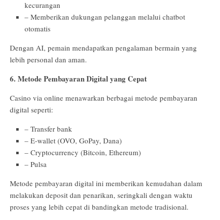
kecurangan
– Memberikan dukungan pelanggan melalui chatbot
otomatis
Dengan AI, pemain mendapatkan pengalaman bermain yang
lebih personal dan aman.
6. Metode Pembayaran Digital yang Cepat
Casino via online menawarkan berbagai metode pembayaran
digital seperti:
– Transfer bank
– E-wallet (OVO, GoPay, Dana)
– Cryptocurrency (Bitcoin, Ethereum)
– Pulsa
Metode pembayaran digital ini memberikan kemudahan dalam
melakukan deposit dan penarikan, seringkali dengan waktu
proses yang lebih cepat di bandingkan metode tradisional.