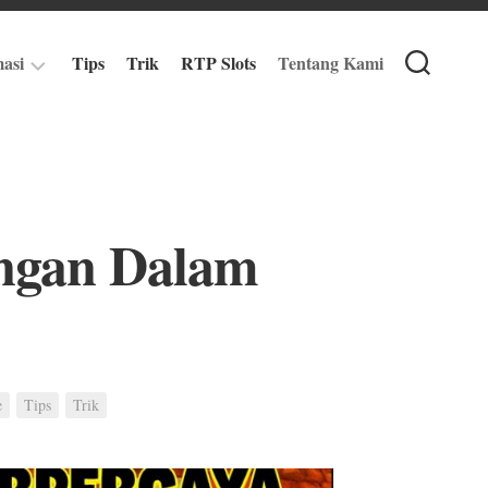
asi
Tips
Trik
RTP Slots
Tentang Kami
ine
e
ino
ngan Dalam
rtsbook
el
er
hing
mes
e
Tips
Trik