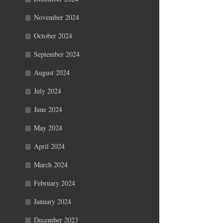
November 2024
October 2024
September 2024
August 2024
July 2024
June 2024
May 2024
April 2024
March 2024
February 2024
January 2024
December 2023