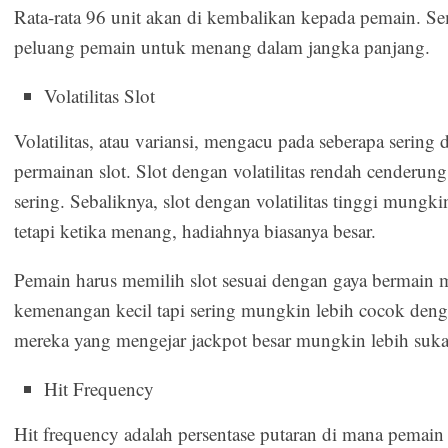
Rata-rata 96 unit akan di kembalikan kepada pemain. S
peluang pemain untuk menang dalam jangka panjang.
Volatilitas Slot
Volatilitas, atau variansi, mengacu pada seberapa serin
permainan slot. Slot dengan volatilitas rendah cenderu
sering.
Sebaliknya, slot dengan volatilitas tinggi mung
tetapi ketika menang, hadiahnya biasanya besar.
Pemain harus memilih slot sesuai dengan gaya bermain 
kemenangan kecil tapi sering mungkin lebih cocok dengan
mereka yang mengejar jackpot besar mungkin lebih suka sl
Hit Frequency
Hit frequency adalah persentase putaran di mana pemain