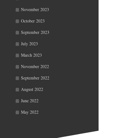
November 2023
October 2023
September 2023
July 2023
March 2023
November 2022
September 2022
August 2022
June 2022
May 2022