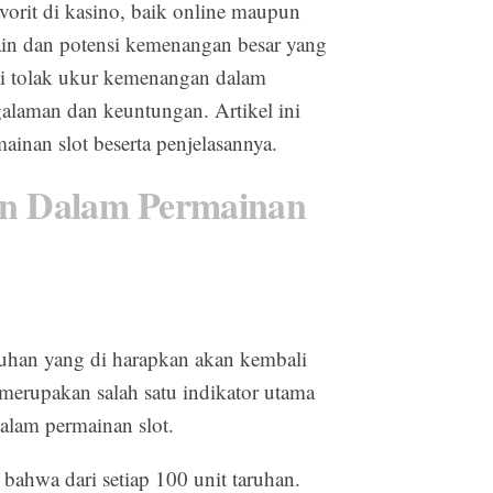
avorit di kasino, baik online maupun
main dan potensi kemenangan besar yang
 tolak ukur kemenangan dalam
alaman dan keuntungan. Artikel ini
nan slot beserta penjelasannya.
n Dalam Permainan
aruhan yang di harapkan akan kembali
erupakan salah satu indikator utama
alam permainan slot.
 bahwa dari setiap 100 unit taruhan.