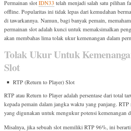
Permainan
slot
IDN33
telah menjadi salah satu pilihan f
offline. Popularitas ini tidak lepas dari kemudahan ber
di tawarkannya.
Namun, bagi banyak pemain, memahami
permainan slot adalah kunci untuk memaksimalkan peng
akan membahas lima tolak ukur kemenangan dalam permai
Tolak Ukur Untuk Kemenanga
Slot
RTP (Return to Player) Slot
RTP atau Return to Player adalah persentase dari total t
kepada pemain dalam jangka waktu yang panjang. RTP m
yang digunakan untuk mengukur potensi kemenangan d
Misalnya, jika sebuah slot memiliki RTP 96%, ini berarti