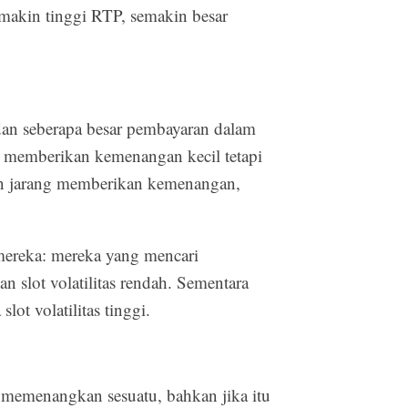
emakin tinggi RTP, semakin besar
g dan seberapa besar pembayaran dalam
ng memberikan kemenangan kecil tetapi
kin jarang memberikan kemenangan,
mereka: mereka yang mencari
 slot volatilitas rendah. Sementara
ot volatilitas tinggi.
 memenangkan sesuatu, bahkan jika itu