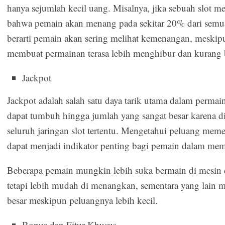
hanya sejumlah kecil uang. Misalnya, jika sebuah slot me
bahwa pemain akan menang pada sekitar 20% dari semu
berarti pemain akan sering melihat kemenangan, meskipu
membuat permainan terasa lebih menghibur dan kurang b
Jackpot
Jackpot adalah salah satu daya tarik utama dalam permain
dapat tumbuh hingga jumlah yang sangat besar karena d
seluruh jaringan slot tertentu.
Mengetahui peluang memen
dapat menjadi indikator penting bagi pemain dalam mem
Beberapa pemain mungkin lebih suka bermain di mesin d
tetapi lebih mudah di menangkan, sementara yang lain 
besar meskipun peluangnya lebih kecil.
Bonus dan Fitur Khusus