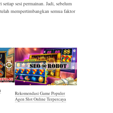
setiap sesi permainan. Jadi, sebelum
a telah mempertimbangkan semua faktor
t
Rekomendasi Game Populer
Agen Slot Online Terpercaya