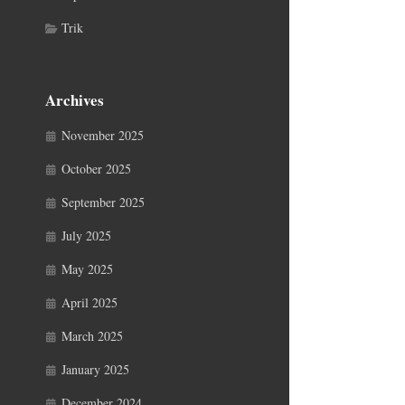
Trik
Archives
November 2025
October 2025
September 2025
July 2025
May 2025
April 2025
March 2025
January 2025
December 2024